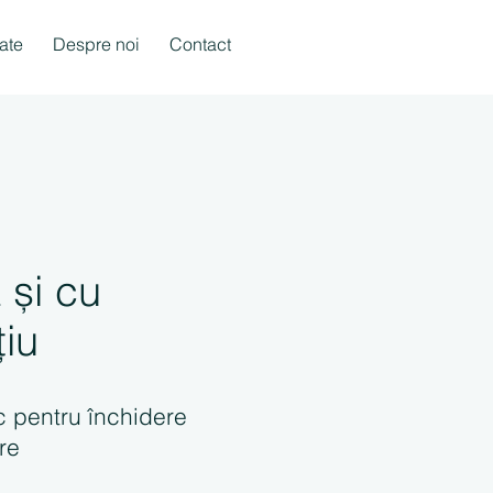
ate
Despre noi
Contact
 și cu
iu
 pentru închidere
ire