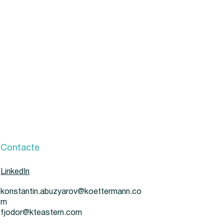
Contacte
LinkedIn
konstantin.abuzyarov@koettermann.co
m
fjodor@kteastern.com