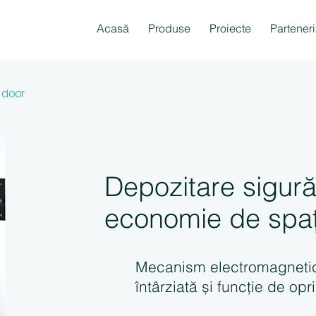
Acasă
Produse
Proiecte
Parteneri
t door
Depozitare sigură
economie de spaț
Mecanism electromagnetic
întârziată și funcție de opr