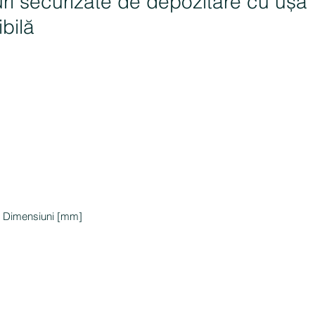
ri securizate de depozitare cu ușă
bilă
Dimensiuni [mm]