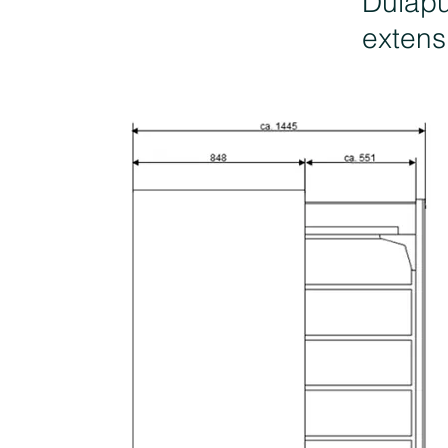
Dulapu
extensi