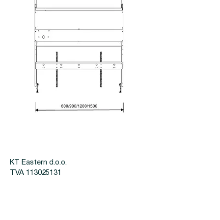
KT Eastern d.o.o.
TVA 113025131
Dolacka 16, 8 Belgrad
+381 6116 03 755
KT Eastern d.o.o.